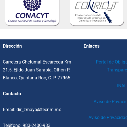
Dirección
Enlaces
Carretera Chetumal-Escárcega Km
Portal de Oblig
21.5, Ejido Juan Sarabia, Othón P.
Transpare
Blanco, Quintana Roo, C. P. 77965
INAI
Contacto
Aviso de Privaci
Email: dir_zmaya@tecnm.mx
Aviso de Privacida
Teléfono: 983-2400-983