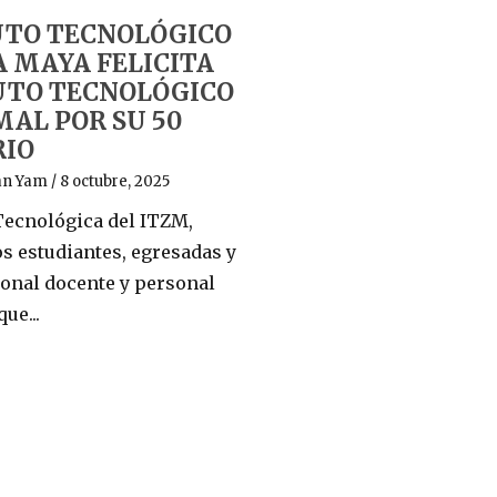
Política de Iguald
UTO TECNOLÓGICO
no Discriminació
A MAYA FELICITA
By Adolfo Obed Euan Yam
/ 16
UTO TECNOLÓGICO
AL POR SU 50
RIO
Read More
an Yam
/ 8 octubre, 2025
ecnológica del ITZM,
 los estudiantes, egresadas y
onal docente y personal
ue...