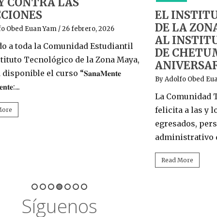
 Y CONTRA LAS
CCIONES
EL INSTIT
DE LA ZON
fo Obed Euan Yam
/ 26 febrero, 2026
AL INSTIT
do a toda la Comunidad Estudiantil
DE CHETUM
stituto Tecnológico de la Zona Maya,
ANIVERSA
disponible el curso “𝐒𝐚𝐧𝐚𝐌𝐞𝐧𝐭𝐞
By Adolfo Obed Eu
𝐧𝐭𝐞:...
La Comunidad T
felicita a las y
More
egresados, pers
administrativo q
Read More
Síguenos