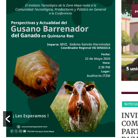
NOTICIA
INV
COM
PART