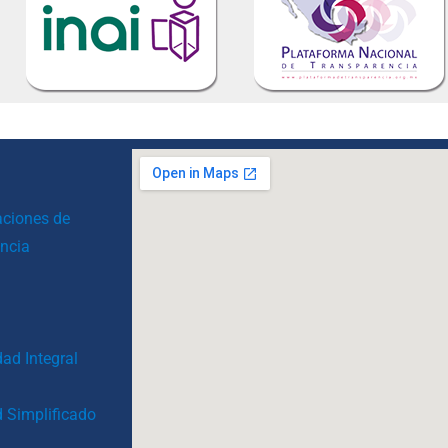
aciones de
ncia
dad Integral
d Simplificado