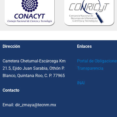
Dirección
Enlaces
Carretera Chetumal-Escárcega Km
Portal de Obligacione
21.5, Ejido Juan Sarabia, Othón P.
Transparencia
Blanco, Quintana Roo, C. P. 77965
INAI
Contacto
Email: dir_zmaya@tecnm.mx